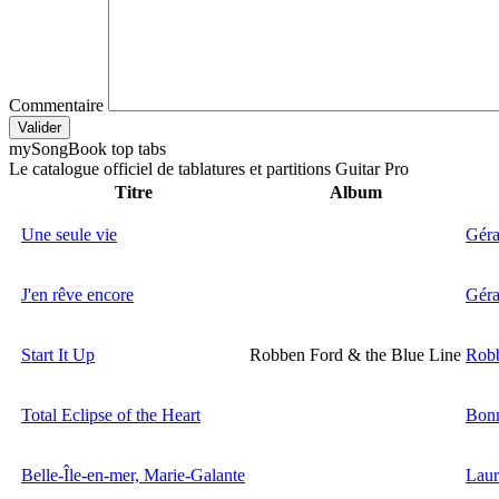
Commentaire
Valider
my
Song
Book top tabs
Le catalogue officiel de tablatures et partitions Guitar Pro
Titre
Album
Une seule vie
Géra
J'en rêve encore
Géra
Start It Up
Robben Ford & the Blue Line
Rob
Total Eclipse of the Heart
Bonn
Belle-Île-en-mer, Marie-Galante
Laur