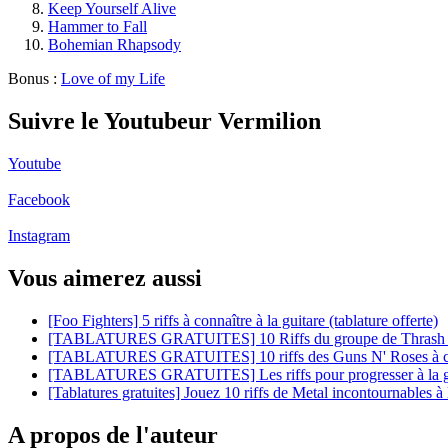
Keep Yourself Alive
Hammer to Fall
Bohemian Rhapsody
Bonus :
Love of my Life
Suivre le Youtubeur Vermilion
Youtube
Facebook
Instagram
Vous aimerez aussi
[Foo Fighters] 5 riffs à connaître à la guitare (tablature offerte)
[TABLATURES GRATUITES] 10 Riffs du groupe de Thrash Me
[TABLATURES GRATUITES] 10 riffs des Guns N' Roses à conn
[TABLATURES GRATUITES] Les riffs pour progresser à la g
[Tablatures gratuites] Jouez 10 riffs de Metal incontournables à 
A propos de l'auteur