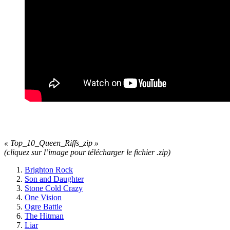
« Top_10_Queen_Riffs_zip »
(cliquez sur l’image pour télécharger le fichier .zip)
Brighton Rock
Son and Daughter
Stone Cold Crazy
One Vision
Ogre Battle
The Hitman
Liar