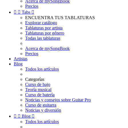
Acerca de mySongBook
Precios


Tabs

ENCUENTRA TUS TABLATURAS
Explorar catálogo
Tablaturas por artista
Tablaturas por género
Todas las tablaturas
Acerca de mySongBook
Precios
Artistas
Blog
Todos los artículos
Categorías
Curso de bajo
Teoría musical
Curso de batería
Noticias y consejos sobre Guitar Pro
Curso de guitarra
Noticias y diversión


Blog

Todos los artículos