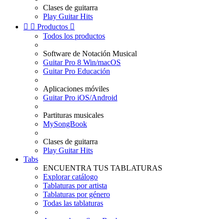
Clases de guitarra
Play Guitar Hits


Productos

Todos los productos
Software de Notación Musical
Guitar Pro 8 Win/macOS
Guitar Pro Educación
Aplicaciones móviles
Guitar Pro iOS/Android
Partituras musicales
MySongBook
Clases de guitarra
Play Guitar Hits
Tabs
ENCUENTRA TUS TABLATURAS
Explorar catálogo
Tablaturas por artista
Tablaturas por género
Todas las tablaturas