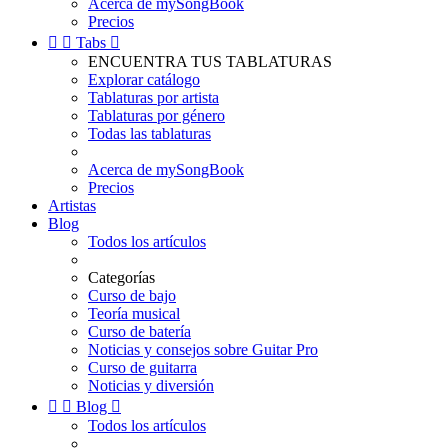
Acerca de mySongBook
Precios


Tabs

ENCUENTRA TUS TABLATURAS
Explorar catálogo
Tablaturas por artista
Tablaturas por género
Todas las tablaturas
Acerca de mySongBook
Precios
Artistas
Blog
Todos los artículos
Categorías
Curso de bajo
Teoría musical
Curso de batería
Noticias y consejos sobre Guitar Pro
Curso de guitarra
Noticias y diversión


Blog

Todos los artículos