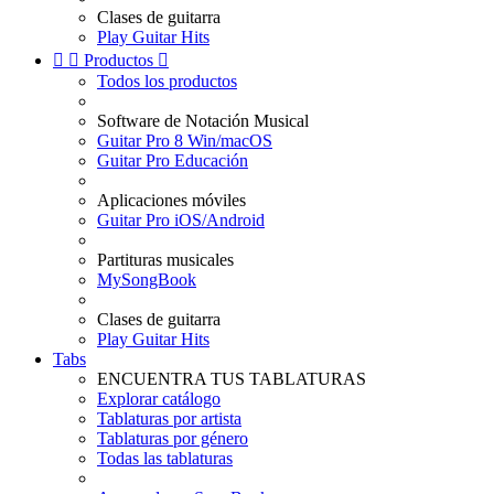
Clases de guitarra
Play Guitar Hits


Productos

Todos los productos
Software de Notación Musical
Guitar Pro 8 Win/macOS
Guitar Pro Educación
Aplicaciones móviles
Guitar Pro iOS/Android
Partituras musicales
MySongBook
Clases de guitarra
Play Guitar Hits
Tabs
ENCUENTRA TUS TABLATURAS
Explorar catálogo
Tablaturas por artista
Tablaturas por género
Todas las tablaturas