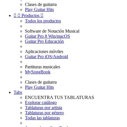
Clases de guitarra
Play Guitar Hits


Productos

Todos los productos
Software de Notación Musical
Guitar Pro 8 Win/macOS
Guitar Pro Educación
Aplicaciones móviles
Guitar Pro iOS/Android
Partituras musicales
MySongBook
Clases de guitarra
Play Guitar Hits
Tabs
ENCUENTRA TUS TABLATURAS
Explorar catálogo
Tablaturas por artista
Tablaturas por género
Todas las tablaturas