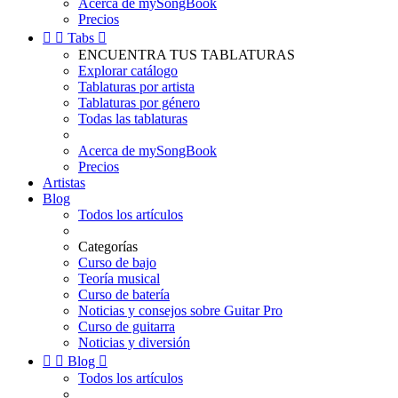
Acerca de mySongBook
Precios


Tabs

ENCUENTRA TUS TABLATURAS
Explorar catálogo
Tablaturas por artista
Tablaturas por género
Todas las tablaturas
Acerca de mySongBook
Precios
Artistas
Blog
Todos los artículos
Categorías
Curso de bajo
Teoría musical
Curso de batería
Noticias y consejos sobre Guitar Pro
Curso de guitarra
Noticias y diversión


Blog

Todos los artículos