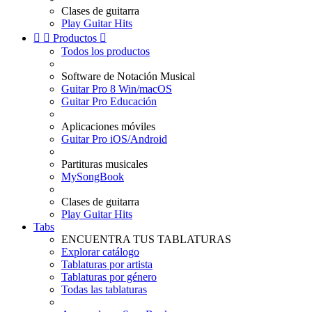
Clases de guitarra
Play Guitar Hits


Productos

Todos los productos
Software de Notación Musical
Guitar Pro 8 Win/macOS
Guitar Pro Educación
Aplicaciones móviles
Guitar Pro iOS/Android
Partituras musicales
MySongBook
Clases de guitarra
Play Guitar Hits
Tabs
ENCUENTRA TUS TABLATURAS
Explorar catálogo
Tablaturas por artista
Tablaturas por género
Todas las tablaturas