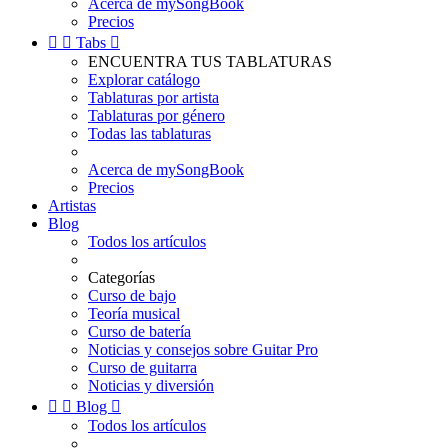
Acerca de mySongBook
Precios


Tabs

ENCUENTRA TUS TABLATURAS
Explorar catálogo
Tablaturas por artista
Tablaturas por género
Todas las tablaturas
Acerca de mySongBook
Precios
Artistas
Blog
Todos los artículos
Categorías
Curso de bajo
Teoría musical
Curso de batería
Noticias y consejos sobre Guitar Pro
Curso de guitarra
Noticias y diversión


Blog

Todos los artículos