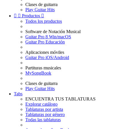
Clases de guitarra
Play Guitar Hits


Productos

Todos los productos
Software de Notación Musical
Guitar Pro 8 Win/macOS
Guitar Pro Educación
Aplicaciones móviles
Guitar Pro iOS/Android
Partituras musicales
MySongBook
Clases de guitarra
Play Guitar Hits
Tabs
ENCUENTRA TUS TABLATURAS
Explorar catálogo
Tablaturas por artista
Tablaturas por género
Todas las tablaturas