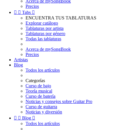
Acerca de mySongBook
Precios


Tabs

ENCUENTRA TUS TABLATURAS
Explorar catálogo
Tablaturas por artista
Tablaturas por género
Todas las tablaturas
Acerca de mySongBook
Precios
Artistas
Blog
Todos los artículos
Categorías
Curso de bajo
Teoría musical
Curso de batería
Noticias y consejos sobre Guitar Pro
Curso de guitarra
Noticias y diversión


Blog

Todos los artículos