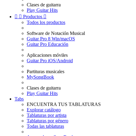
Clases de guitarra
Play Guitar Hits


Productos

Todos los productos
Software de Notación Musical
Guitar Pro 8 Win/macOS
Guitar Pro Educación
Aplicaciones móviles
Guitar Pro iOS/Android
Partituras musicales
MySongBook
Clases de guitarra
Play Guitar Hits
Tabs
ENCUENTRA TUS TABLATURAS
Explorar catálogo
Tablaturas por artista
Tablaturas por género
Todas las tablaturas