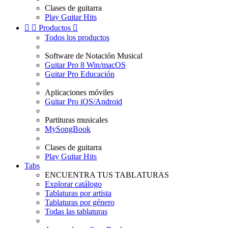
Clases de guitarra
Play Guitar Hits


Productos

Todos los productos
Software de Notación Musical
Guitar Pro 8 Win/macOS
Guitar Pro Educación
Aplicaciones móviles
Guitar Pro iOS/Android
Partituras musicales
MySongBook
Clases de guitarra
Play Guitar Hits
Tabs
ENCUENTRA TUS TABLATURAS
Explorar catálogo
Tablaturas por artista
Tablaturas por género
Todas las tablaturas