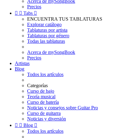
Acerca de mySongBook
Precios


Tabs

ENCUENTRA TUS TABLATURAS
Explorar catálogo
Tablaturas por artista
Tablaturas por género
Todas las tablaturas
Acerca de mySongBook
Precios
Artistas
Blog
Todos los artículos
Categorías
Curso de bajo
Teoría musical
Curso de batería
Noticias y consejos sobre Guitar Pro
Curso de guitarra
Noticias y diversión


Blog

Todos los artículos