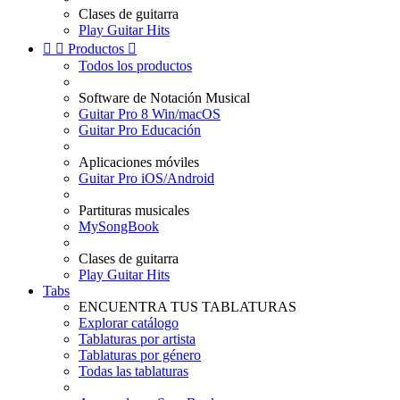
Clases de guitarra
Play Guitar Hits


Productos

Todos los productos
Software de Notación Musical
Guitar Pro 8 Win/macOS
Guitar Pro Educación
Aplicaciones móviles
Guitar Pro iOS/Android
Partituras musicales
MySongBook
Clases de guitarra
Play Guitar Hits
Tabs
ENCUENTRA TUS TABLATURAS
Explorar catálogo
Tablaturas por artista
Tablaturas por género
Todas las tablaturas