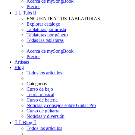
Acerca de mySongBook
Precios


Tabs

ENCUENTRA TUS TABLATURAS
Explorar catálogo
Tablaturas por artista
Tablaturas por género
Todas las tablaturas
Acerca de mySongBook
Precios
Artistas
Blog
Todos los artículos
Categorías
Curso de bajo
Teoría musical
Curso de batería
Noticias y consejos sobre Guitar Pro
Curso de guitarra
Noticias y diversión


Blog

Todos los artículos