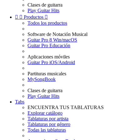
Clases de guitarra
Play Guitar Hits


Productos

Todos los productos
Software de Notación Musical
Guitar Pro 8 Win/macOS
Guitar Pro Educación
Aplicaciones móviles
Guitar Pro iOS/Android
Partituras musicales
MySongBook
Clases de guitarra
Play Guitar Hits
Tabs
ENCUENTRA TUS TABLATURAS
Explorar catálogo
Tablaturas por artista
Tablaturas por género
Todas las tablaturas