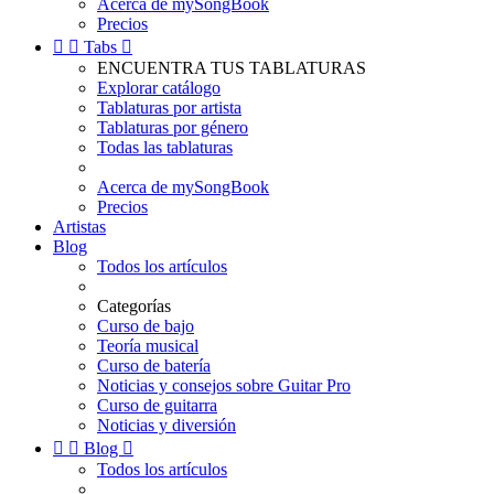
Acerca de mySongBook
Precios


Tabs

ENCUENTRA TUS TABLATURAS
Explorar catálogo
Tablaturas por artista
Tablaturas por género
Todas las tablaturas
Acerca de mySongBook
Precios
Artistas
Blog
Todos los artículos
Categorías
Curso de bajo
Teoría musical
Curso de batería
Noticias y consejos sobre Guitar Pro
Curso de guitarra
Noticias y diversión


Blog

Todos los artículos