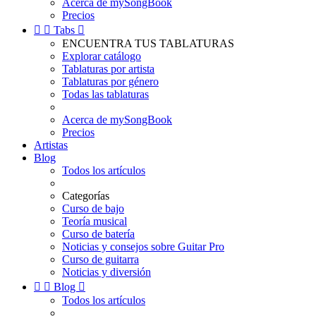
Acerca de mySongBook
Precios


Tabs

ENCUENTRA TUS TABLATURAS
Explorar catálogo
Tablaturas por artista
Tablaturas por género
Todas las tablaturas
Acerca de mySongBook
Precios
Artistas
Blog
Todos los artículos
Categorías
Curso de bajo
Teoría musical
Curso de batería
Noticias y consejos sobre Guitar Pro
Curso de guitarra
Noticias y diversión


Blog

Todos los artículos