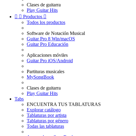
Clases de guitarra
Play Guitar Hits


Productos

Todos los productos
Software de Notación Musical
Guitar Pro 8 Win/macOS
Guitar Pro Educación
Aplicaciones móviles
Guitar Pro iOS/Android
Partituras musicales
MySongBook
Clases de guitarra
Play Guitar Hits
Tabs
ENCUENTRA TUS TABLATURAS
Explorar catálogo
Tablaturas por artista
Tablaturas por género
Todas las tablaturas