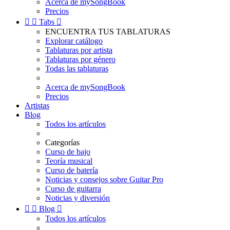
Acerca de mySongBook
Precios


Tabs

ENCUENTRA TUS TABLATURAS
Explorar catálogo
Tablaturas por artista
Tablaturas por género
Todas las tablaturas
Acerca de mySongBook
Precios
Artistas
Blog
Todos los artículos
Categorías
Curso de bajo
Teoría musical
Curso de batería
Noticias y consejos sobre Guitar Pro
Curso de guitarra
Noticias y diversión


Blog

Todos los artículos