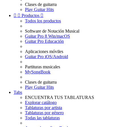
Clases de guitarra
Play Guitar Hits


Productos

Todos los productos
Software de Notación Musical
Guitar Pro 8 Win/macOS
Guitar Pro Educación
Aplicaciones móviles
Guitar Pro iOS/Android
Partituras musicales
MySongBook
Clases de guitarra
Play Guitar Hits
Tabs
ENCUENTRA TUS TABLATURAS
Explorar catálogo
Tablaturas por artista
Tablaturas por género
Todas las tablaturas