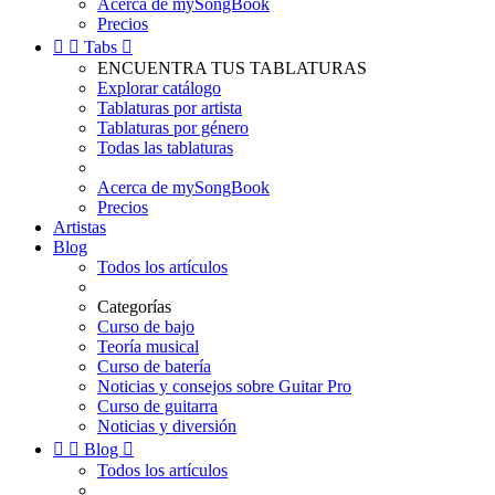
Acerca de mySongBook
Precios


Tabs

ENCUENTRA TUS TABLATURAS
Explorar catálogo
Tablaturas por artista
Tablaturas por género
Todas las tablaturas
Acerca de mySongBook
Precios
Artistas
Blog
Todos los artículos
Categorías
Curso de bajo
Teoría musical
Curso de batería
Noticias y consejos sobre Guitar Pro
Curso de guitarra
Noticias y diversión


Blog

Todos los artículos