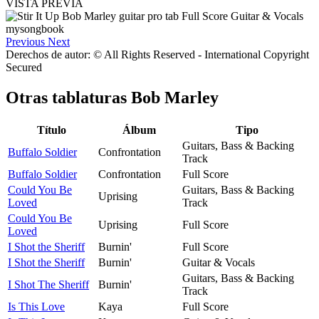
VISTA PREVIA
Previous
Next
Derechos de autor: © All Rights Reserved - International Copyright
Secured
Otras tablaturas
Bob Marley
Título
Álbum
Tipo
Guitars, Bass & Backing
Buffalo Soldier
Confrontation
Track
Buffalo Soldier
Confrontation
Full Score
Could You Be
Guitars, Bass & Backing
Uprising
Loved
Track
Could You Be
Uprising
Full Score
Loved
I Shot the Sheriff
Burnin'
Full Score
I Shot the Sheriff
Burnin'
Guitar & Vocals
Guitars, Bass & Backing
I Shot The Sheriff
Burnin'
Track
Is This Love
Kaya
Full Score