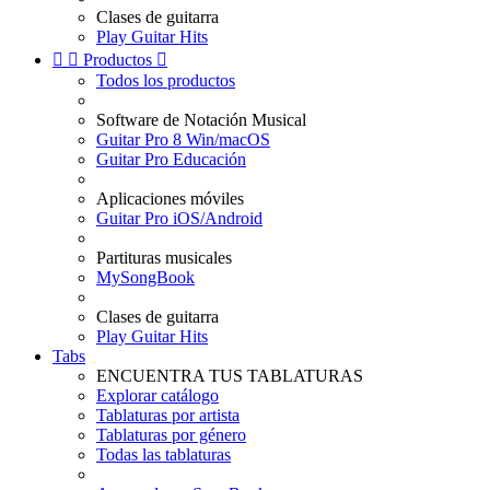
Clases de guitarra
Play Guitar Hits


Productos

Todos los productos
Software de Notación Musical
Guitar Pro 8 Win/macOS
Guitar Pro Educación
Aplicaciones móviles
Guitar Pro iOS/Android
Partituras musicales
MySongBook
Clases de guitarra
Play Guitar Hits
Tabs
ENCUENTRA TUS TABLATURAS
Explorar catálogo
Tablaturas por artista
Tablaturas por género
Todas las tablaturas