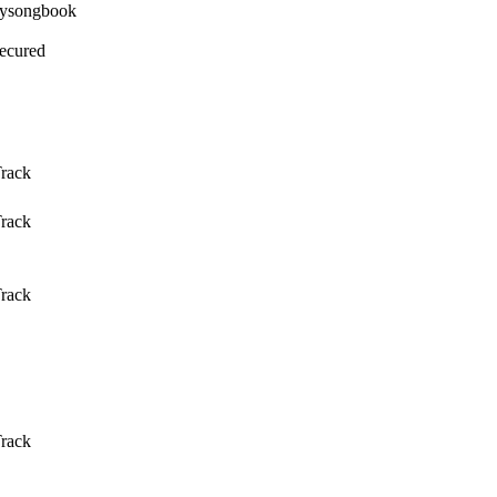
Secured
Track
Track
Track
Track