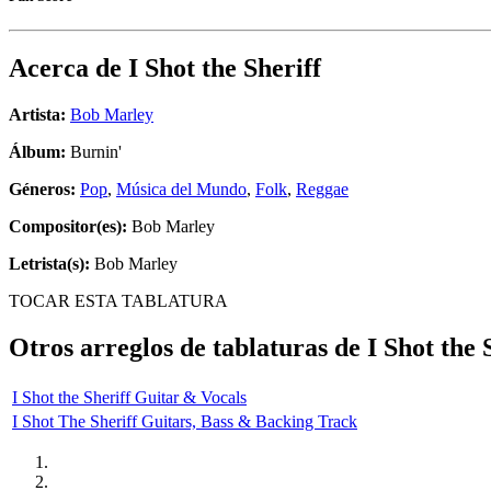
Acerca de
I Shot the Sheriff
Artista:
Bob Marley
Álbum:
Burnin'
Géneros:
Pop
,
Música del Mundo
,
Folk
,
Reggae
Compositor(es):
Bob Marley
Letrista(s):
Bob Marley
TOCAR ESTA TABLATURA
Otros arreglos de tablaturas de
I Shot the 
I Shot the Sheriff Guitar & Vocals
I Shot The Sheriff Guitars, Bass & Backing Track