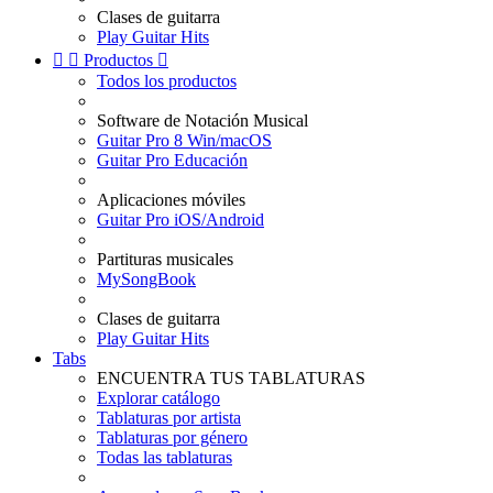
Clases de guitarra
Play Guitar Hits


Productos

Todos los productos
Software de Notación Musical
Guitar Pro 8 Win/macOS
Guitar Pro Educación
Aplicaciones móviles
Guitar Pro iOS/Android
Partituras musicales
MySongBook
Clases de guitarra
Play Guitar Hits
Tabs
ENCUENTRA TUS TABLATURAS
Explorar catálogo
Tablaturas por artista
Tablaturas por género
Todas las tablaturas