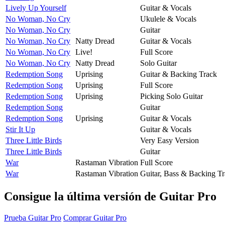
Lively Up Yourself
Guitar & Vocals
No Woman, No Cry
Ukulele & Vocals
No Woman, No Cry
Guitar
No Woman, No Cry
Natty Dread
Guitar & Vocals
No Woman, No Cry
Live!
Full Score
No Woman, No Cry
Natty Dread
Solo Guitar
Redemption Song
Uprising
Guitar & Backing Track
Redemption Song
Uprising
Full Score
Redemption Song
Uprising
Picking Solo Guitar
Redemption Song
Guitar
Redemption Song
Uprising
Guitar & Vocals
Stir It Up
Guitar & Vocals
Three Little Birds
Very Easy Version
Three Little Birds
Guitar
War
Rastaman Vibration
Full Score
War
Rastaman Vibration
Guitar, Bass & Backing T
Consigue la última versión de Guitar Pro
Prueba Guitar Pro
Comprar Guitar Pro