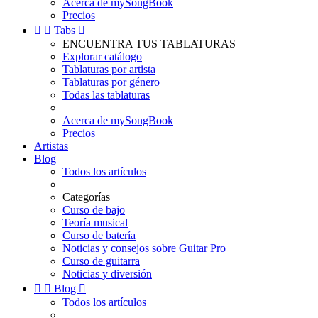
Acerca de mySongBook
Precios


Tabs

ENCUENTRA TUS TABLATURAS
Explorar catálogo
Tablaturas por artista
Tablaturas por género
Todas las tablaturas
Acerca de mySongBook
Precios
Artistas
Blog
Todos los artículos
Categorías
Curso de bajo
Teoría musical
Curso de batería
Noticias y consejos sobre Guitar Pro
Curso de guitarra
Noticias y diversión


Blog

Todos los artículos