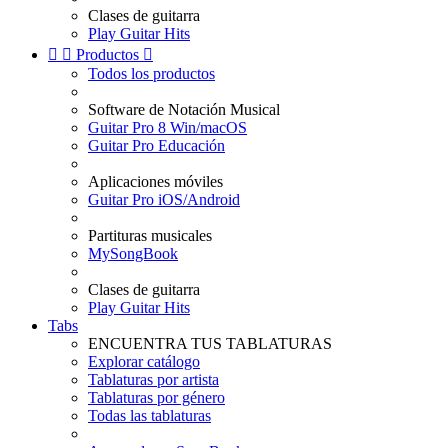
Clases de guitarra
Play Guitar Hits


Productos

Todos los productos
Software de Notación Musical
Guitar Pro 8 Win/macOS
Guitar Pro Educación
Aplicaciones móviles
Guitar Pro iOS/Android
Partituras musicales
MySongBook
Clases de guitarra
Play Guitar Hits
Tabs
ENCUENTRA TUS TABLATURAS
Explorar catálogo
Tablaturas por artista
Tablaturas por género
Todas las tablaturas