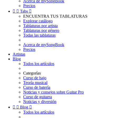
Acerca de mySongBook
Precios


Tabs

ENCUENTRA TUS TABLATURAS
Explorar catálogo
Tablaturas por artista
Tablaturas por género
Todas las tablaturas
Acerca de mySongBook
Precios
Artistas
Blog
Todos los artículos
Categorías
Curso de bajo
Teoría musical
Curso de batería
Noticias y consejos sobre Guitar Pro
Curso de guitarra
Noticias y diversión


Blog

Todos los artículos