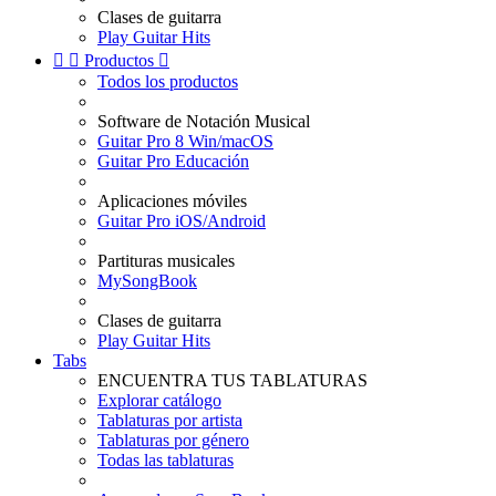
Clases de guitarra
Play Guitar Hits


Productos

Todos los productos
Software de Notación Musical
Guitar Pro 8 Win/macOS
Guitar Pro Educación
Aplicaciones móviles
Guitar Pro iOS/Android
Partituras musicales
MySongBook
Clases de guitarra
Play Guitar Hits
Tabs
ENCUENTRA TUS TABLATURAS
Explorar catálogo
Tablaturas por artista
Tablaturas por género
Todas las tablaturas