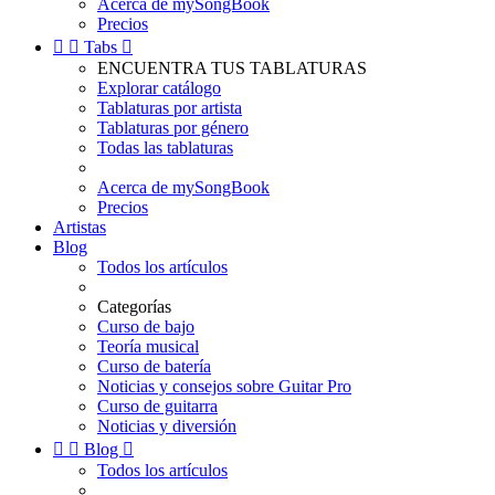
Acerca de mySongBook
Precios


Tabs

ENCUENTRA TUS TABLATURAS
Explorar catálogo
Tablaturas por artista
Tablaturas por género
Todas las tablaturas
Acerca de mySongBook
Precios
Artistas
Blog
Todos los artículos
Categorías
Curso de bajo
Teoría musical
Curso de batería
Noticias y consejos sobre Guitar Pro
Curso de guitarra
Noticias y diversión


Blog

Todos los artículos