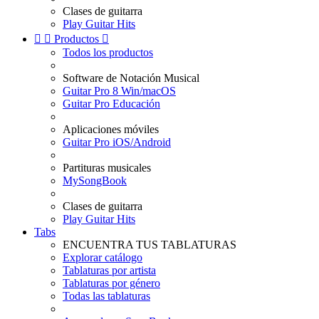
Clases de guitarra
Play Guitar Hits


Productos

Todos los productos
Software de Notación Musical
Guitar Pro 8 Win/macOS
Guitar Pro Educación
Aplicaciones móviles
Guitar Pro iOS/Android
Partituras musicales
MySongBook
Clases de guitarra
Play Guitar Hits
Tabs
ENCUENTRA TUS TABLATURAS
Explorar catálogo
Tablaturas por artista
Tablaturas por género
Todas las tablaturas