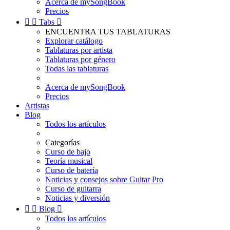
Acerca de mySongBook
Precios


Tabs

ENCUENTRA TUS TABLATURAS
Explorar catálogo
Tablaturas por artista
Tablaturas por género
Todas las tablaturas
Acerca de mySongBook
Precios
Artistas
Blog
Todos los artículos
Categorías
Curso de bajo
Teoría musical
Curso de batería
Noticias y consejos sobre Guitar Pro
Curso de guitarra
Noticias y diversión


Blog

Todos los artículos