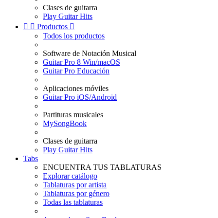
Clases de guitarra
Play Guitar Hits


Productos

Todos los productos
Software de Notación Musical
Guitar Pro 8 Win/macOS
Guitar Pro Educación
Aplicaciones móviles
Guitar Pro iOS/Android
Partituras musicales
MySongBook
Clases de guitarra
Play Guitar Hits
Tabs
ENCUENTRA TUS TABLATURAS
Explorar catálogo
Tablaturas por artista
Tablaturas por género
Todas las tablaturas