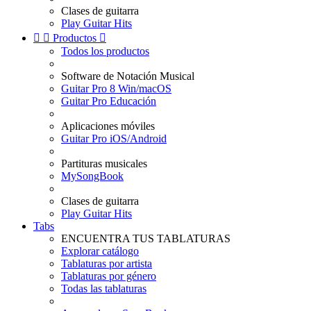
Clases de guitarra
Play Guitar Hits


Productos

Todos los productos
Software de Notación Musical
Guitar Pro 8 Win/macOS
Guitar Pro Educación
Aplicaciones móviles
Guitar Pro iOS/Android
Partituras musicales
MySongBook
Clases de guitarra
Play Guitar Hits
Tabs
ENCUENTRA TUS TABLATURAS
Explorar catálogo
Tablaturas por artista
Tablaturas por género
Todas las tablaturas