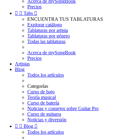
Acerca de mySongBook
Precios


Tabs

ENCUENTRA TUS TABLATURAS
Explorar catálogo
Tablaturas por artista
Tablaturas por género
Todas las tablaturas
Acerca de mySongBook
Precios
Artistas
Blog
Todos los artículos
Categorías
Curso de bajo
Teoría musical
Curso de batería
Noticias y consejos sobre Guitar Pro
Curso de guitarra
Noticias y diversión


Blog

Todos los artículos