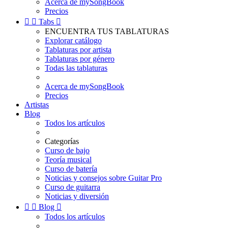
Acerca de mySongBook
Precios


Tabs

ENCUENTRA TUS TABLATURAS
Explorar catálogo
Tablaturas por artista
Tablaturas por género
Todas las tablaturas
Acerca de mySongBook
Precios
Artistas
Blog
Todos los artículos
Categorías
Curso de bajo
Teoría musical
Curso de batería
Noticias y consejos sobre Guitar Pro
Curso de guitarra
Noticias y diversión


Blog

Todos los artículos