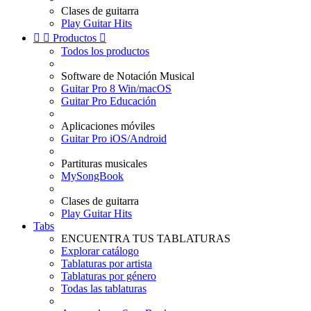
Clases de guitarra
Play Guitar Hits


Productos

Todos los productos
Software de Notación Musical
Guitar Pro 8 Win/macOS
Guitar Pro Educación
Aplicaciones móviles
Guitar Pro iOS/Android
Partituras musicales
MySongBook
Clases de guitarra
Play Guitar Hits
Tabs
ENCUENTRA TUS TABLATURAS
Explorar catálogo
Tablaturas por artista
Tablaturas por género
Todas las tablaturas