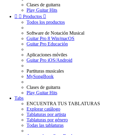
Clases de guitarra
Play Guitar Hits


Productos

Todos los productos
Software de Notación Musical
Guitar Pro 8 Win/macOS
Guitar Pro Educación
Aplicaciones móviles
Guitar Pro iOS/Android
Partituras musicales
MySongBook
Clases de guitarra
Play Guitar Hits
Tabs
ENCUENTRA TUS TABLATURAS
Explorar catálogo
Tablaturas por artista
Tablaturas por género
Todas las tablaturas