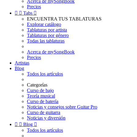
Acerca de mySongBook
Precios


Tabs

ENCUENTRA TUS TABLATURAS
Explorar catálogo
Tablaturas por artista
Tablaturas por género
Todas las tablaturas
Acerca de mySongBook
Precios
Artistas
Blog
Todos los artículos
Categorías
Curso de bajo
Teoría musical
Curso de batería
Noticias y consejos sobre Guitar Pro
Curso de guitarra
Noticias y diversión


Blog

Todos los artículos