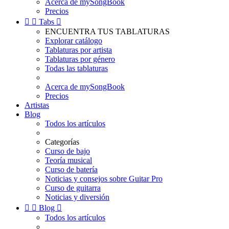
Acerca de mySongBook
Precios


Tabs

ENCUENTRA TUS TABLATURAS
Explorar catálogo
Tablaturas por artista
Tablaturas por género
Todas las tablaturas
Acerca de mySongBook
Precios
Artistas
Blog
Todos los artículos
Categorías
Curso de bajo
Teoría musical
Curso de batería
Noticias y consejos sobre Guitar Pro
Curso de guitarra
Noticias y diversión


Blog

Todos los artículos