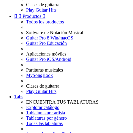
Clases de guitarra
Play Guitar Hits


Productos

Todos los productos
Software de Notación Musical
Guitar Pro 8 Win/macOS
Guitar Pro Educación
Aplicaciones móviles
Guitar Pro iOS/Android
Partituras musicales
MySongBook
Clases de guitarra
Play Guitar Hits
Tabs
ENCUENTRA TUS TABLATURAS
Explorar catálogo
Tablaturas por artista
Tablaturas por género
Todas las tablaturas