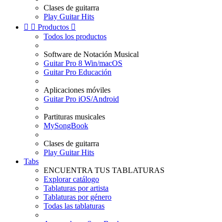
Clases de guitarra
Play Guitar Hits


Productos

Todos los productos
Software de Notación Musical
Guitar Pro 8 Win/macOS
Guitar Pro Educación
Aplicaciones móviles
Guitar Pro iOS/Android
Partituras musicales
MySongBook
Clases de guitarra
Play Guitar Hits
Tabs
ENCUENTRA TUS TABLATURAS
Explorar catálogo
Tablaturas por artista
Tablaturas por género
Todas las tablaturas