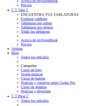
Acerca de mySongBook
Precios


Tabs

ENCUENTRA TUS TABLATURAS
Explorar catálogo
Tablaturas por artista
Tablaturas por género
Todas las tablaturas
Acerca de mySongBook
Precios
Artistas
Blog
Todos los artículos
Categorías
Curso de bajo
Teoría musical
Curso de batería
Noticias y consejos sobre Guitar Pro
Curso de guitarra
Noticias y diversión


Blog

Todos los artículos