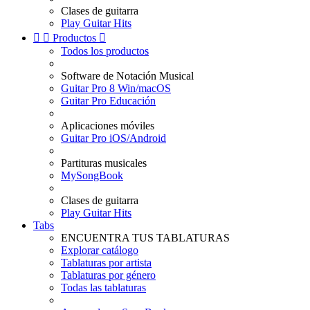
Clases de guitarra
Play Guitar Hits


Productos

Todos los productos
Software de Notación Musical
Guitar Pro 8 Win/macOS
Guitar Pro Educación
Aplicaciones móviles
Guitar Pro iOS/Android
Partituras musicales
MySongBook
Clases de guitarra
Play Guitar Hits
Tabs
ENCUENTRA TUS TABLATURAS
Explorar catálogo
Tablaturas por artista
Tablaturas por género
Todas las tablaturas