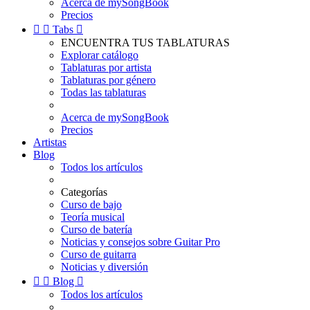
Acerca de mySongBook
Precios


Tabs

ENCUENTRA TUS TABLATURAS
Explorar catálogo
Tablaturas por artista
Tablaturas por género
Todas las tablaturas
Acerca de mySongBook
Precios
Artistas
Blog
Todos los artículos
Categorías
Curso de bajo
Teoría musical
Curso de batería
Noticias y consejos sobre Guitar Pro
Curso de guitarra
Noticias y diversión


Blog

Todos los artículos