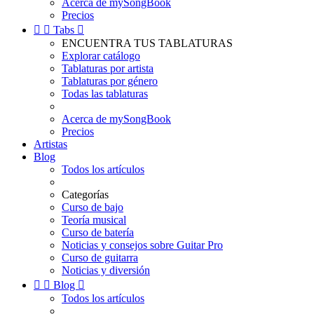
Acerca de mySongBook
Precios


Tabs

ENCUENTRA TUS TABLATURAS
Explorar catálogo
Tablaturas por artista
Tablaturas por género
Todas las tablaturas
Acerca de mySongBook
Precios
Artistas
Blog
Todos los artículos
Categorías
Curso de bajo
Teoría musical
Curso de batería
Noticias y consejos sobre Guitar Pro
Curso de guitarra
Noticias y diversión


Blog

Todos los artículos