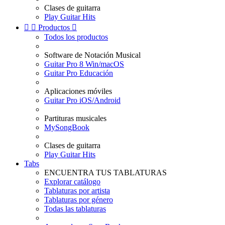
Clases de guitarra
Play Guitar Hits


Productos

Todos los productos
Software de Notación Musical
Guitar Pro 8 Win/macOS
Guitar Pro Educación
Aplicaciones móviles
Guitar Pro iOS/Android
Partituras musicales
MySongBook
Clases de guitarra
Play Guitar Hits
Tabs
ENCUENTRA TUS TABLATURAS
Explorar catálogo
Tablaturas por artista
Tablaturas por género
Todas las tablaturas