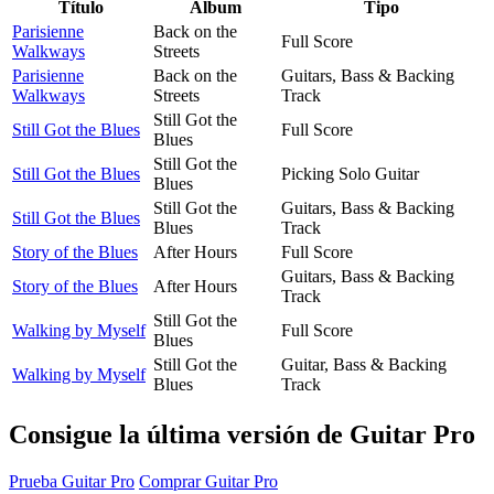
Título
Álbum
Tipo
Parisienne
Back on the
Full Score
Walkways
Streets
Parisienne
Back on the
Guitars, Bass & Backing
Walkways
Streets
Track
Still Got the
Still Got the Blues
Full Score
Blues
Still Got the
Still Got the Blues
Picking Solo Guitar
Blues
Still Got the
Guitars, Bass & Backing
Still Got the Blues
Blues
Track
Story of the Blues
After Hours
Full Score
Guitars, Bass & Backing
Story of the Blues
After Hours
Track
Still Got the
Walking by Myself
Full Score
Blues
Still Got the
Guitar, Bass & Backing
Walking by Myself
Blues
Track
Consigue la última versión de Guitar Pro
Prueba Guitar Pro
Comprar Guitar Pro