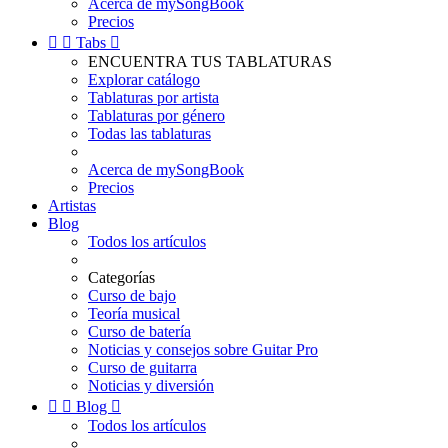
Acerca de mySongBook
Precios


Tabs

ENCUENTRA TUS TABLATURAS
Explorar catálogo
Tablaturas por artista
Tablaturas por género
Todas las tablaturas
Acerca de mySongBook
Precios
Artistas
Blog
Todos los artículos
Categorías
Curso de bajo
Teoría musical
Curso de batería
Noticias y consejos sobre Guitar Pro
Curso de guitarra
Noticias y diversión


Blog

Todos los artículos