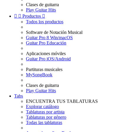
Clases de guitarra
Play Guitar Hits


Productos

Todos los productos
Software de Notación Musical
Guitar Pro 8 Win/macOS
Guitar Pro Educación
Aplicaciones móviles
Guitar Pro iOS/Android
Partituras musicales
MySongBook
Clases de guitarra
Play Guitar Hits
Tabs
ENCUENTRA TUS TABLATURAS
Explorar catálogo
Tablaturas por artista
Tablaturas por género
Todas las tablaturas