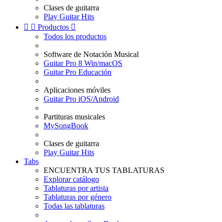
Clases de guitarra
Play Guitar Hits


Productos

Todos los productos
Software de Notación Musical
Guitar Pro 8 Win/macOS
Guitar Pro Educación
Aplicaciones móviles
Guitar Pro iOS/Android
Partituras musicales
MySongBook
Clases de guitarra
Play Guitar Hits
Tabs
ENCUENTRA TUS TABLATURAS
Explorar catálogo
Tablaturas por artista
Tablaturas por género
Todas las tablaturas