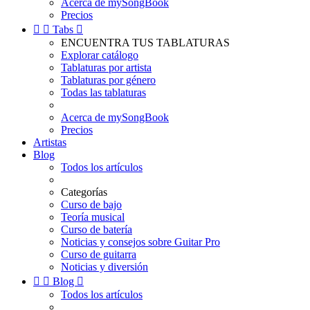
Acerca de mySongBook
Precios


Tabs

ENCUENTRA TUS TABLATURAS
Explorar catálogo
Tablaturas por artista
Tablaturas por género
Todas las tablaturas
Acerca de mySongBook
Precios
Artistas
Blog
Todos los artículos
Categorías
Curso de bajo
Teoría musical
Curso de batería
Noticias y consejos sobre Guitar Pro
Curso de guitarra
Noticias y diversión


Blog

Todos los artículos