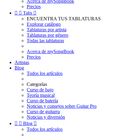
Acerca de mySongBook
Precios


Tabs

ENCUENTRA TUS TABLATURAS
Explorar catálogo
Tablaturas por artista
Tablaturas por género
Todas las tablaturas
Acerca de mySongBook
Precios
Artistas
Blog
Todos los artículos
Categorías
Curso de bajo
Teoría musical
Curso de batería
Noticias y consejos sobre Guitar Pro
Curso de guitarra
Noticias y diversión


Blog

Todos los artículos