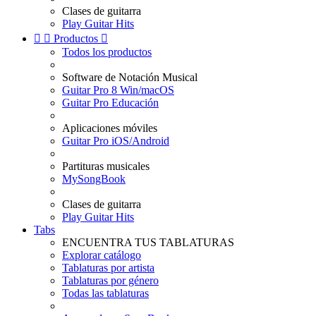
Clases de guitarra
Play Guitar Hits


Productos

Todos los productos
Software de Notación Musical
Guitar Pro 8 Win/macOS
Guitar Pro Educación
Aplicaciones móviles
Guitar Pro iOS/Android
Partituras musicales
MySongBook
Clases de guitarra
Play Guitar Hits
Tabs
ENCUENTRA TUS TABLATURAS
Explorar catálogo
Tablaturas por artista
Tablaturas por género
Todas las tablaturas