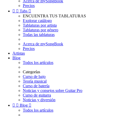
Acerca de mySongBook
Precios


Tabs

ENCUENTRA TUS TABLATURAS
Explorar catálogo
Tablaturas por artista
Tablaturas por género
Todas las tablaturas
Acerca de mySongBook
Precios
Artistas
Blog
Todos los artículos
Categorías
Curso de bajo
Teoría musical
Curso de batería
Noticias y consejos sobre Guitar Pro
Curso de guitarra
Noticias y diversión


Blog

Todos los artículos