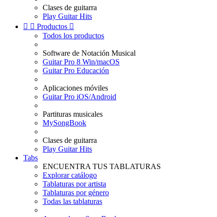
Clases de guitarra
Play Guitar Hits


Productos

Todos los productos
Software de Notación Musical
Guitar Pro 8 Win/macOS
Guitar Pro Educación
Aplicaciones móviles
Guitar Pro iOS/Android
Partituras musicales
MySongBook
Clases de guitarra
Play Guitar Hits
Tabs
ENCUENTRA TUS TABLATURAS
Explorar catálogo
Tablaturas por artista
Tablaturas por género
Todas las tablaturas