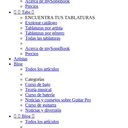
Acerca de mySongBook
Precios


Tabs

ENCUENTRA TUS TABLATURAS
Explorar catálogo
Tablaturas por artista
Tablaturas por género
Todas las tablaturas
Acerca de mySongBook
Precios
Artistas
Blog
Todos los artículos
Categorías
Curso de bajo
Teoría musical
Curso de batería
Noticias y consejos sobre Guitar Pro
Curso de guitarra
Noticias y diversión


Blog

Todos los artículos