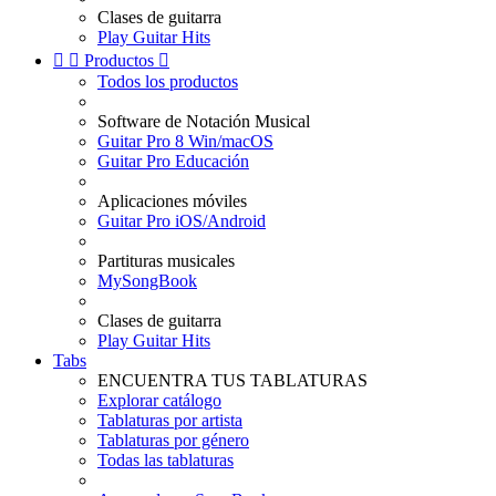
Clases de guitarra
Play Guitar Hits


Productos

Todos los productos
Software de Notación Musical
Guitar Pro 8 Win/macOS
Guitar Pro Educación
Aplicaciones móviles
Guitar Pro iOS/Android
Partituras musicales
MySongBook
Clases de guitarra
Play Guitar Hits
Tabs
ENCUENTRA TUS TABLATURAS
Explorar catálogo
Tablaturas por artista
Tablaturas por género
Todas las tablaturas