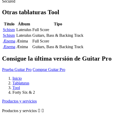
Secured
Otras tablaturas
Tool
Título
Álbum
Tipo
Schism
Lateralus
Full Score
Schism
Lateralus
Guitars, Bass & Backing Track
Ænema
Ænima
Full Score
Ænema
Ænima
Guitars, Bass & Backing Track
Consigue la última versión de Guitar Pro
Prueba Guitar Pro
Comprar Guitar Pro
Inicio
Tablaturas
Tool
Forty Six & 2
Productos y servicios
Productos y servicios

