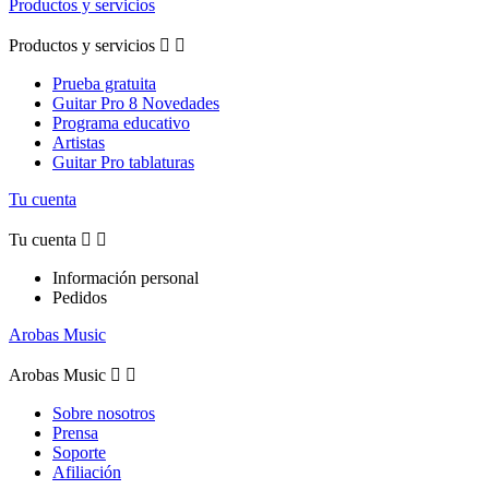
Productos y servicios
Productos y servicios


Prueba gratuita
Guitar Pro 8 Novedades
Programa educativo
Artistas
Guitar Pro tablaturas
Tu cuenta
Tu cuenta


Información personal
Pedidos
Arobas Music
Arobas Music


Sobre nosotros
Prensa
Soporte
Afiliación