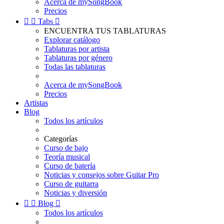
Acerca de mySongBook
Precios


Tabs

ENCUENTRA TUS TABLATURAS
Explorar catálogo
Tablaturas por artista
Tablaturas por género
Todas las tablaturas
Acerca de mySongBook
Precios
Artistas
Blog
Todos los artículos
Categorías
Curso de bajo
Teoría musical
Curso de batería
Noticias y consejos sobre Guitar Pro
Curso de guitarra
Noticias y diversión


Blog

Todos los artículos