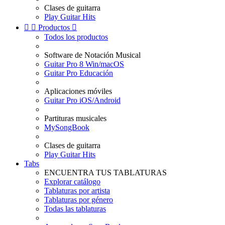
Clases de guitarra
Play Guitar Hits


Productos

Todos los productos
Software de Notación Musical
Guitar Pro 8 Win/macOS
Guitar Pro Educación
Aplicaciones móviles
Guitar Pro iOS/Android
Partituras musicales
MySongBook
Clases de guitarra
Play Guitar Hits
Tabs
ENCUENTRA TUS TABLATURAS
Explorar catálogo
Tablaturas por artista
Tablaturas por género
Todas las tablaturas