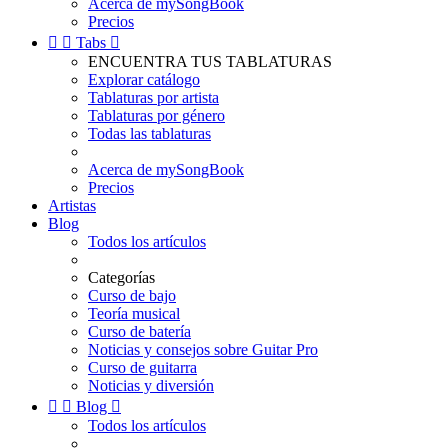
Acerca de mySongBook
Precios


Tabs

ENCUENTRA TUS TABLATURAS
Explorar catálogo
Tablaturas por artista
Tablaturas por género
Todas las tablaturas
Acerca de mySongBook
Precios
Artistas
Blog
Todos los artículos
Categorías
Curso de bajo
Teoría musical
Curso de batería
Noticias y consejos sobre Guitar Pro
Curso de guitarra
Noticias y diversión


Blog

Todos los artículos