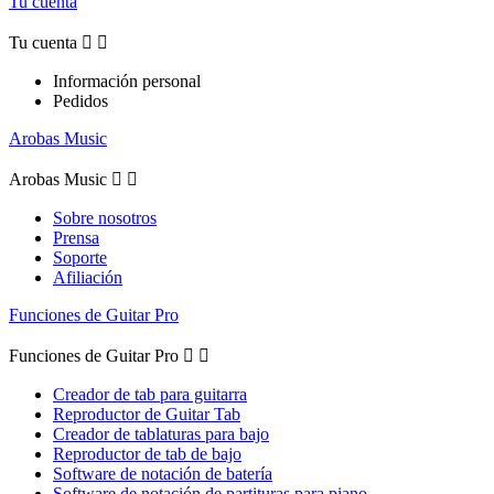
Tu cuenta
Tu cuenta


Información personal
Pedidos
Arobas Music
Arobas Music


Sobre nosotros
Prensa
Soporte
Afiliación
Funciones de Guitar Pro
Funciones de Guitar Pro


Creador de tab para guitarra
Reproductor de Guitar Tab
Creador de tablaturas para bajo
Reproductor de tab de bajo
Software de notación de batería
Software de notación de partituras para piano