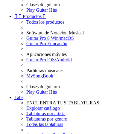
Clases de guitarra
Play Guitar Hits


Productos

Todos los productos
Software de Notación Musical
Guitar Pro 8 Win/macOS
Guitar Pro Educación
Aplicaciones móviles
Guitar Pro iOS/Android
Partituras musicales
MySongBook
Clases de guitarra
Play Guitar Hits
Tabs
ENCUENTRA TUS TABLATURAS
Explorar catálogo
Tablaturas por artista
Tablaturas por género
Todas las tablaturas