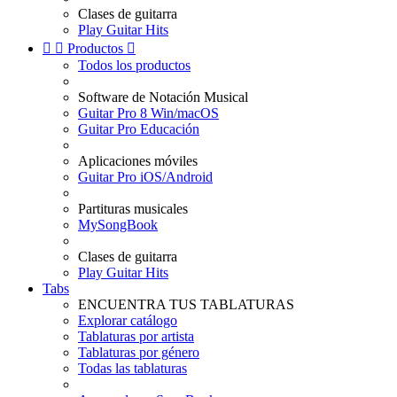
Clases de guitarra
Play Guitar Hits


Productos

Todos los productos
Software de Notación Musical
Guitar Pro 8 Win/macOS
Guitar Pro Educación
Aplicaciones móviles
Guitar Pro iOS/Android
Partituras musicales
MySongBook
Clases de guitarra
Play Guitar Hits
Tabs
ENCUENTRA TUS TABLATURAS
Explorar catálogo
Tablaturas por artista
Tablaturas por género
Todas las tablaturas