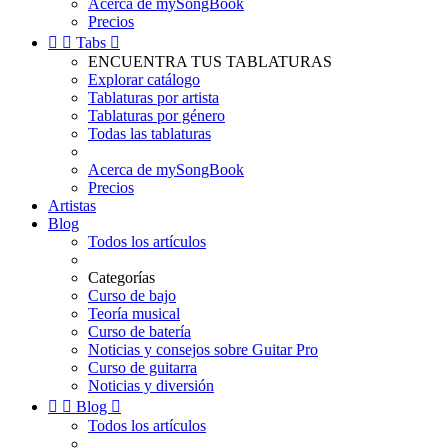
Acerca de mySongBook
Precios


Tabs

ENCUENTRA TUS TABLATURAS
Explorar catálogo
Tablaturas por artista
Tablaturas por género
Todas las tablaturas
Acerca de mySongBook
Precios
Artistas
Blog
Todos los artículos
Categorías
Curso de bajo
Teoría musical
Curso de batería
Noticias y consejos sobre Guitar Pro
Curso de guitarra
Noticias y diversión


Blog

Todos los artículos