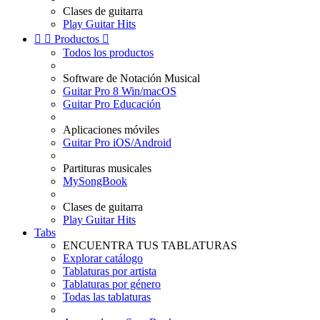
Clases de guitarra
Play Guitar Hits


Productos

Todos los productos
Software de Notación Musical
Guitar Pro 8 Win/macOS
Guitar Pro Educación
Aplicaciones móviles
Guitar Pro iOS/Android
Partituras musicales
MySongBook
Clases de guitarra
Play Guitar Hits
Tabs
ENCUENTRA TUS TABLATURAS
Explorar catálogo
Tablaturas por artista
Tablaturas por género
Todas las tablaturas