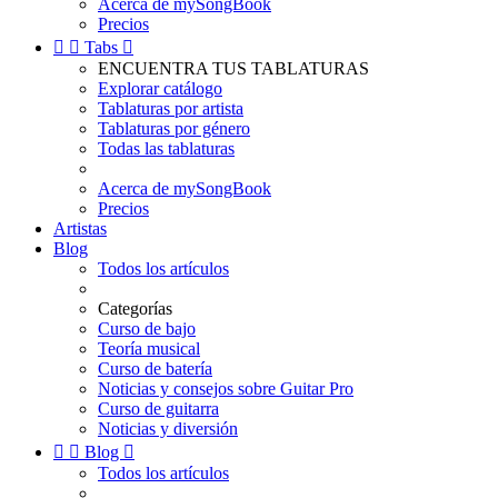
Acerca de mySongBook
Precios


Tabs

ENCUENTRA TUS TABLATURAS
Explorar catálogo
Tablaturas por artista
Tablaturas por género
Todas las tablaturas
Acerca de mySongBook
Precios
Artistas
Blog
Todos los artículos
Categorías
Curso de bajo
Teoría musical
Curso de batería
Noticias y consejos sobre Guitar Pro
Curso de guitarra
Noticias y diversión


Blog

Todos los artículos