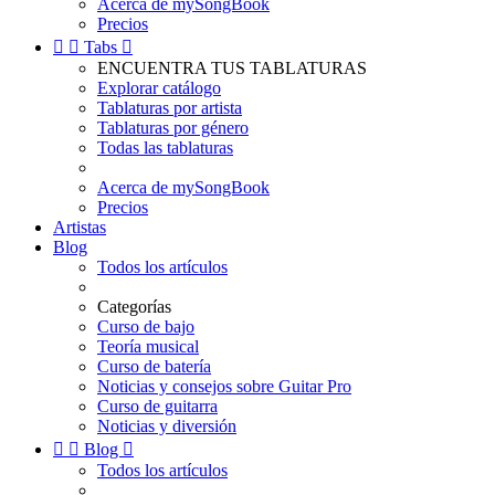
Acerca de mySongBook
Precios


Tabs

ENCUENTRA TUS TABLATURAS
Explorar catálogo
Tablaturas por artista
Tablaturas por género
Todas las tablaturas
Acerca de mySongBook
Precios
Artistas
Blog
Todos los artículos
Categorías
Curso de bajo
Teoría musical
Curso de batería
Noticias y consejos sobre Guitar Pro
Curso de guitarra
Noticias y diversión


Blog

Todos los artículos