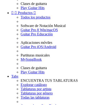
Clases de guitarra
Play Guitar Hits


Productos

Todos los productos
Software de Notación Musical
Guitar Pro 8 Win/macOS
Guitar Pro Educación
Aplicaciones móviles
Guitar Pro iOS/Android
Partituras musicales
MySongBook
Clases de guitarra
Play Guitar Hits
Tabs
ENCUENTRA TUS TABLATURAS
Explorar catálogo
Tablaturas por artista
Tablaturas por género
Todas las tablaturas