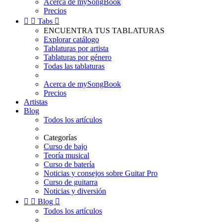
Acerca de mySongBook
Precios


Tabs

ENCUENTRA TUS TABLATURAS
Explorar catálogo
Tablaturas por artista
Tablaturas por género
Todas las tablaturas
Acerca de mySongBook
Precios
Artistas
Blog
Todos los artículos
Categorías
Curso de bajo
Teoría musical
Curso de batería
Noticias y consejos sobre Guitar Pro
Curso de guitarra
Noticias y diversión


Blog

Todos los artículos