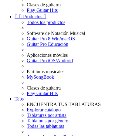
Clases de guitarra
Play Guitar Hits


Productos

Todos los productos
Software de Notación Musical
Guitar Pro 8 Win/macOS
Guitar Pro Educación
Aplicaciones móviles
Guitar Pro iOS/Android
Partituras musicales
MySongBook
Clases de guitarra
Play Guitar Hits
Tabs
ENCUENTRA TUS TABLATURAS
Explorar catálogo
Tablaturas por artista
Tablaturas por género
Todas las tablaturas