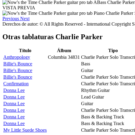
VISTA PREVIA
Previous
Next
Derechos de autor: © All Rights Reserved - International Copyright 
Otras tablaturas
Charlie Parker
Título
Álbum
Tipo
Anthropology
Columbia 34831
Charlie Parker Solo Transcr
Billie's Bounce
Bass
Billie's Bounce
Guitar
Billie's Bounce
Charlie Parker Solo Transcr
Confirmation
Charlie Parker Solo Transcr
Donna Lee
Rhythm Guitar
Donna Lee
Lead Guitar
Donna Lee
Guitar
Donna Lee
Charlie Parker Solo Transcr
Donna Lee
Bass & Backing Track
Donna Lee
Bass & Backing Track
My Little Suede Shoes
Charlie Parker Solo Transcr