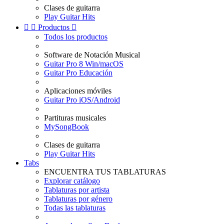
Clases de guitarra
Play Guitar Hits


Productos

Todos los productos
Software de Notación Musical
Guitar Pro 8 Win/macOS
Guitar Pro Educación
Aplicaciones móviles
Guitar Pro iOS/Android
Partituras musicales
MySongBook
Clases de guitarra
Play Guitar Hits
Tabs
ENCUENTRA TUS TABLATURAS
Explorar catálogo
Tablaturas por artista
Tablaturas por género
Todas las tablaturas