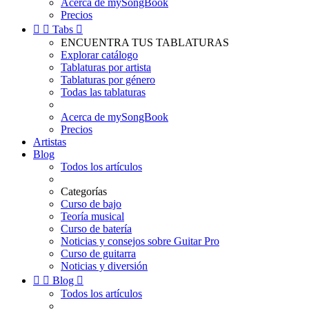
Acerca de mySongBook
Precios


Tabs

ENCUENTRA TUS TABLATURAS
Explorar catálogo
Tablaturas por artista
Tablaturas por género
Todas las tablaturas
Acerca de mySongBook
Precios
Artistas
Blog
Todos los artículos
Categorías
Curso de bajo
Teoría musical
Curso de batería
Noticias y consejos sobre Guitar Pro
Curso de guitarra
Noticias y diversión


Blog

Todos los artículos