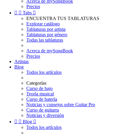
Acerca de mySongBook
Precios


Tabs

ENCUENTRA TUS TABLATURAS
Explorar catálogo
Tablaturas por artista
Tablaturas por género
Todas las tablaturas
Acerca de mySongBook
Precios
Artistas
Blog
Todos los artículos
Categorías
Curso de bajo
Teoría musical
Curso de batería
Noticias y consejos sobre Guitar Pro
Curso de guitarra
Noticias y diversión


Blog

Todos los artículos