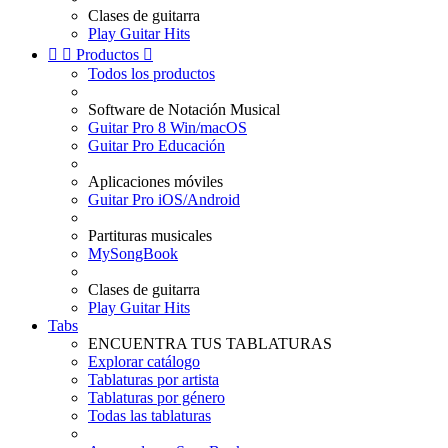
Clases de guitarra
Play Guitar Hits


Productos

Todos los productos
Software de Notación Musical
Guitar Pro 8 Win/macOS
Guitar Pro Educación
Aplicaciones móviles
Guitar Pro iOS/Android
Partituras musicales
MySongBook
Clases de guitarra
Play Guitar Hits
Tabs
ENCUENTRA TUS TABLATURAS
Explorar catálogo
Tablaturas por artista
Tablaturas por género
Todas las tablaturas