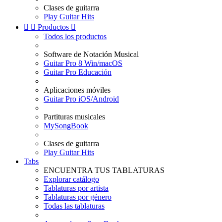
Clases de guitarra
Play Guitar Hits


Productos

Todos los productos
Software de Notación Musical
Guitar Pro 8 Win/macOS
Guitar Pro Educación
Aplicaciones móviles
Guitar Pro iOS/Android
Partituras musicales
MySongBook
Clases de guitarra
Play Guitar Hits
Tabs
ENCUENTRA TUS TABLATURAS
Explorar catálogo
Tablaturas por artista
Tablaturas por género
Todas las tablaturas