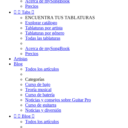
Acerca de mySongBook
Precios


Tabs

ENCUENTRA TUS TABLATURAS
Explorar catálogo
Tablaturas por artista
Tablaturas por género
Todas las tablaturas
Acerca de mySongBook
Precios
Artistas
Blog
Todos los artículos
Categorías
Curso de bajo
Teoría musical
Curso de batería
Noticias y consejos sobre Guitar Pro
Curso de guitarra
Noticias y diversión


Blog

Todos los artículos