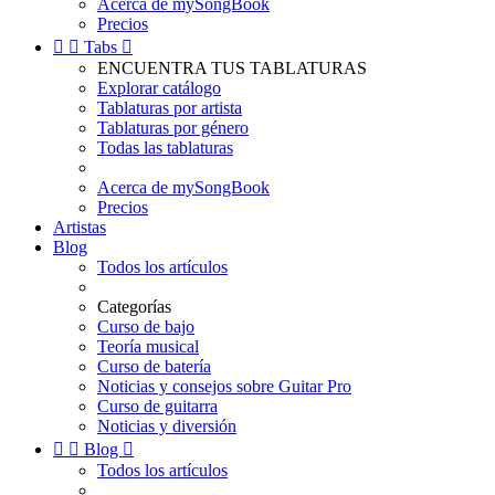
Acerca de mySongBook
Precios


Tabs

ENCUENTRA TUS TABLATURAS
Explorar catálogo
Tablaturas por artista
Tablaturas por género
Todas las tablaturas
Acerca de mySongBook
Precios
Artistas
Blog
Todos los artículos
Categorías
Curso de bajo
Teoría musical
Curso de batería
Noticias y consejos sobre Guitar Pro
Curso de guitarra
Noticias y diversión


Blog

Todos los artículos