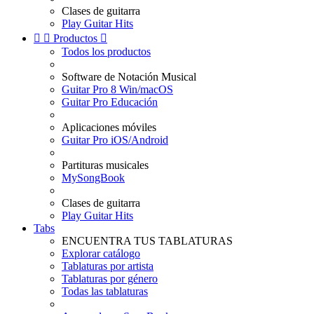
Clases de guitarra
Play Guitar Hits


Productos

Todos los productos
Software de Notación Musical
Guitar Pro 8 Win/macOS
Guitar Pro Educación
Aplicaciones móviles
Guitar Pro iOS/Android
Partituras musicales
MySongBook
Clases de guitarra
Play Guitar Hits
Tabs
ENCUENTRA TUS TABLATURAS
Explorar catálogo
Tablaturas por artista
Tablaturas por género
Todas las tablaturas