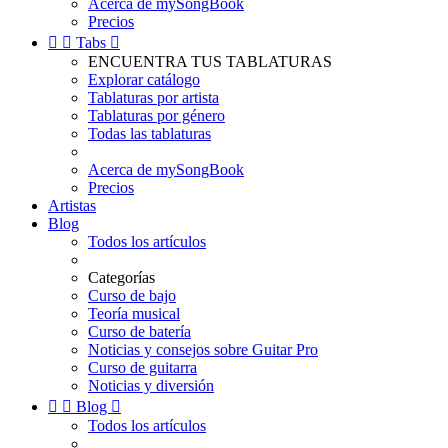
Acerca de mySongBook
Precios


Tabs

ENCUENTRA TUS TABLATURAS
Explorar catálogo
Tablaturas por artista
Tablaturas por género
Todas las tablaturas
Acerca de mySongBook
Precios
Artistas
Blog
Todos los artículos
Categorías
Curso de bajo
Teoría musical
Curso de batería
Noticias y consejos sobre Guitar Pro
Curso de guitarra
Noticias y diversión


Blog

Todos los artículos