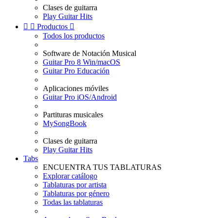
Clases de guitarra
Play Guitar Hits


Productos

Todos los productos
Software de Notación Musical
Guitar Pro 8 Win/macOS
Guitar Pro Educación
Aplicaciones móviles
Guitar Pro iOS/Android
Partituras musicales
MySongBook
Clases de guitarra
Play Guitar Hits
Tabs
ENCUENTRA TUS TABLATURAS
Explorar catálogo
Tablaturas por artista
Tablaturas por género
Todas las tablaturas