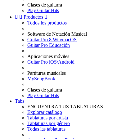
Clases de guitarra
Play Guitar Hits


Productos

Todos los productos
Software de Notación Musical
Guitar Pro 8 Win/macOS
Guitar Pro Educación
Aplicaciones móviles
Guitar Pro iOS/Android
Partituras musicales
MySongBook
Clases de guitarra
Play Guitar Hits
Tabs
ENCUENTRA TUS TABLATURAS
Explorar catálogo
Tablaturas por artista
Tablaturas por género
Todas las tablaturas