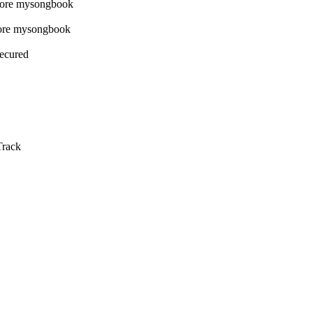
Secured
Track