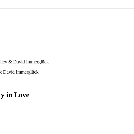
alley & David Immerglück
 & David Immerglück
ly in Love