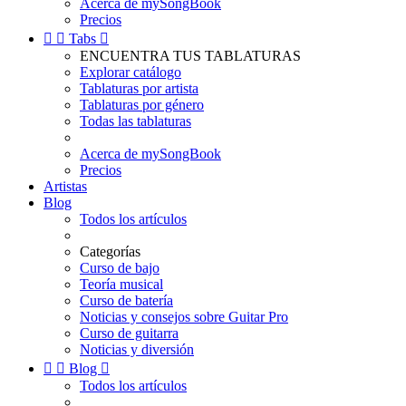
Acerca de mySongBook
Precios


Tabs

ENCUENTRA TUS TABLATURAS
Explorar catálogo
Tablaturas por artista
Tablaturas por género
Todas las tablaturas
Acerca de mySongBook
Precios
Artistas
Blog
Todos los artículos
Categorías
Curso de bajo
Teoría musical
Curso de batería
Noticias y consejos sobre Guitar Pro
Curso de guitarra
Noticias y diversión


Blog

Todos los artículos