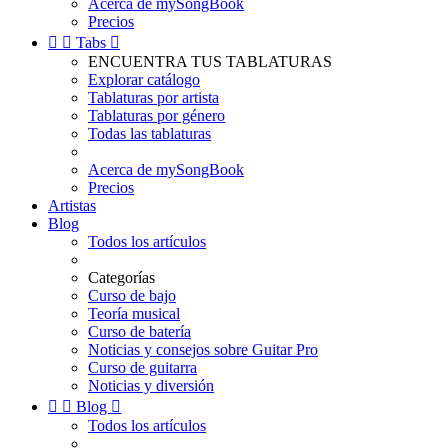
Acerca de mySongBook
Precios


Tabs

ENCUENTRA TUS TABLATURAS
Explorar catálogo
Tablaturas por artista
Tablaturas por género
Todas las tablaturas
Acerca de mySongBook
Precios
Artistas
Blog
Todos los artículos
Categorías
Curso de bajo
Teoría musical
Curso de batería
Noticias y consejos sobre Guitar Pro
Curso de guitarra
Noticias y diversión


Blog

Todos los artículos