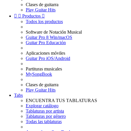
Clases de guitarra
Play Guitar Hits


Productos

Todos los productos
Software de Notación Musical
Guitar Pro 8 Win/macOS
Guitar Pro Educación
Aplicaciones móviles
Guitar Pro iOS/Android
Partituras musicales
MySongBook
Clases de guitarra
Play Guitar Hits
Tabs
ENCUENTRA TUS TABLATURAS
Explorar catálogo
Tablaturas por artista
Tablaturas por género
Todas las tablaturas