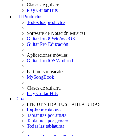
Clases de guitarra
Play Guitar Hits


Productos

Todos los productos
Software de Notación Musical
Guitar Pro 8 Win/macOS
Guitar Pro Educación
Aplicaciones móviles
Guitar Pro iOS/Android
Partituras musicales
MySongBook
Clases de guitarra
Play Guitar Hits
Tabs
ENCUENTRA TUS TABLATURAS
Explorar catálogo
Tablaturas por artista
Tablaturas por género
Todas las tablaturas