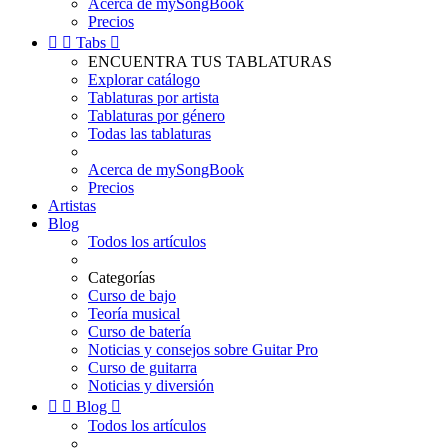
Acerca de mySongBook
Precios


Tabs

ENCUENTRA TUS TABLATURAS
Explorar catálogo
Tablaturas por artista
Tablaturas por género
Todas las tablaturas
Acerca de mySongBook
Precios
Artistas
Blog
Todos los artículos
Categorías
Curso de bajo
Teoría musical
Curso de batería
Noticias y consejos sobre Guitar Pro
Curso de guitarra
Noticias y diversión


Blog

Todos los artículos