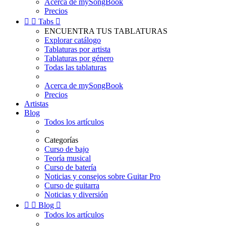
Acerca de mySongBook
Precios


Tabs

ENCUENTRA TUS TABLATURAS
Explorar catálogo
Tablaturas por artista
Tablaturas por género
Todas las tablaturas
Acerca de mySongBook
Precios
Artistas
Blog
Todos los artículos
Categorías
Curso de bajo
Teoría musical
Curso de batería
Noticias y consejos sobre Guitar Pro
Curso de guitarra
Noticias y diversión


Blog

Todos los artículos