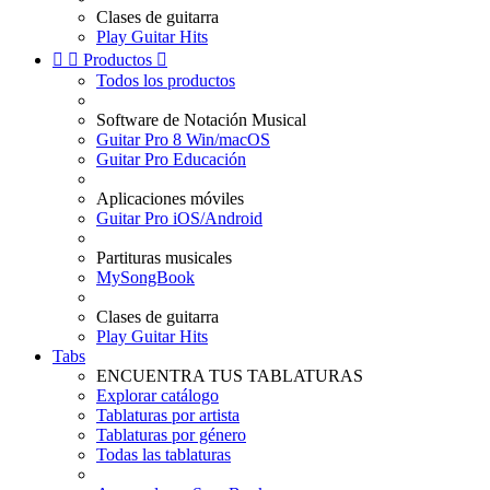
Clases de guitarra
Play Guitar Hits


Productos

Todos los productos
Software de Notación Musical
Guitar Pro 8 Win/macOS
Guitar Pro Educación
Aplicaciones móviles
Guitar Pro iOS/Android
Partituras musicales
MySongBook
Clases de guitarra
Play Guitar Hits
Tabs
ENCUENTRA TUS TABLATURAS
Explorar catálogo
Tablaturas por artista
Tablaturas por género
Todas las tablaturas