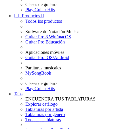
Clases de guitarra
Play Guitar Hits


Productos

Todos los productos
Software de Notación Musical
Guitar Pro 8 Win/macOS
Guitar Pro Educación
Aplicaciones móviles
Guitar Pro iOS/Android
Partituras musicales
MySongBook
Clases de guitarra
Play Guitar Hits
Tabs
ENCUENTRA TUS TABLATURAS
Explorar catálogo
Tablaturas por artista
Tablaturas por género
Todas las tablaturas