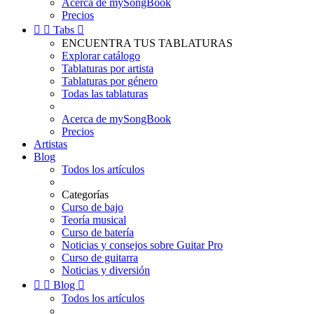
Acerca de mySongBook
Precios


Tabs

ENCUENTRA TUS TABLATURAS
Explorar catálogo
Tablaturas por artista
Tablaturas por género
Todas las tablaturas
Acerca de mySongBook
Precios
Artistas
Blog
Todos los artículos
Categorías
Curso de bajo
Teoría musical
Curso de batería
Noticias y consejos sobre Guitar Pro
Curso de guitarra
Noticias y diversión


Blog

Todos los artículos