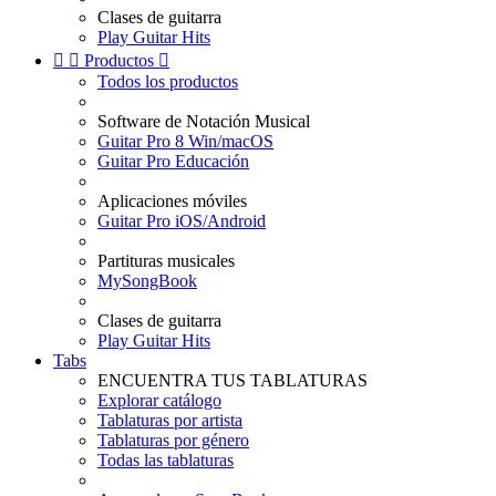
Clases de guitarra
Play Guitar Hits


Productos

Todos los productos
Software de Notación Musical
Guitar Pro 8 Win/macOS
Guitar Pro Educación
Aplicaciones móviles
Guitar Pro iOS/Android
Partituras musicales
MySongBook
Clases de guitarra
Play Guitar Hits
Tabs
ENCUENTRA TUS TABLATURAS
Explorar catálogo
Tablaturas por artista
Tablaturas por género
Todas las tablaturas