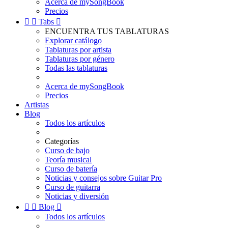
Acerca de mySongBook
Precios


Tabs

ENCUENTRA TUS TABLATURAS
Explorar catálogo
Tablaturas por artista
Tablaturas por género
Todas las tablaturas
Acerca de mySongBook
Precios
Artistas
Blog
Todos los artículos
Categorías
Curso de bajo
Teoría musical
Curso de batería
Noticias y consejos sobre Guitar Pro
Curso de guitarra
Noticias y diversión


Blog

Todos los artículos