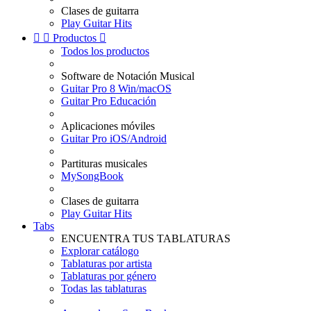
Clases de guitarra
Play Guitar Hits


Productos

Todos los productos
Software de Notación Musical
Guitar Pro 8 Win/macOS
Guitar Pro Educación
Aplicaciones móviles
Guitar Pro iOS/Android
Partituras musicales
MySongBook
Clases de guitarra
Play Guitar Hits
Tabs
ENCUENTRA TUS TABLATURAS
Explorar catálogo
Tablaturas por artista
Tablaturas por género
Todas las tablaturas