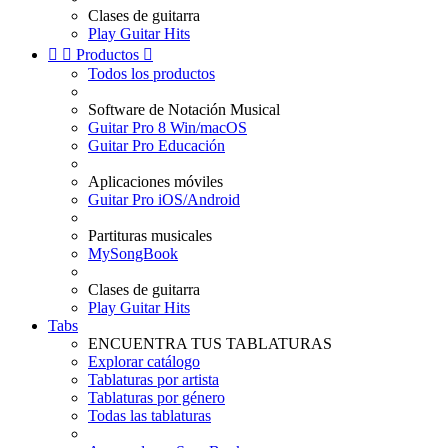
Clases de guitarra
Play Guitar Hits


Productos

Todos los productos
Software de Notación Musical
Guitar Pro 8 Win/macOS
Guitar Pro Educación
Aplicaciones móviles
Guitar Pro iOS/Android
Partituras musicales
MySongBook
Clases de guitarra
Play Guitar Hits
Tabs
ENCUENTRA TUS TABLATURAS
Explorar catálogo
Tablaturas por artista
Tablaturas por género
Todas las tablaturas