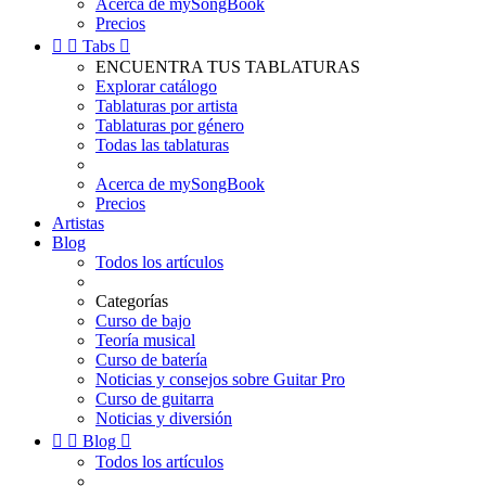
Acerca de mySongBook
Precios


Tabs

ENCUENTRA TUS TABLATURAS
Explorar catálogo
Tablaturas por artista
Tablaturas por género
Todas las tablaturas
Acerca de mySongBook
Precios
Artistas
Blog
Todos los artículos
Categorías
Curso de bajo
Teoría musical
Curso de batería
Noticias y consejos sobre Guitar Pro
Curso de guitarra
Noticias y diversión


Blog

Todos los artículos