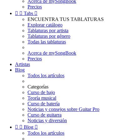
Acerca de mySongBook
Precios


Tabs

ENCUENTRA TUS TABLATURAS
Explorar catálogo
Tablaturas por artista
Tablaturas por género
Todas las tablaturas
Acerca de mySongBook
Precios
Artistas
Blog
Todos los artículos
Categorías
Curso de bajo
Teoría musical
Curso de batería
Noticias y consejos sobre Guitar Pro
Curso de guitarra
Noticias y diversión


Blog

Todos los artículos