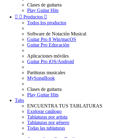
Clases de guitarra
Play Guitar Hits


Productos

Todos los productos
Software de Notación Musical
Guitar Pro 8 Win/macOS
Guitar Pro Educación
Aplicaciones móviles
Guitar Pro iOS/Android
Partituras musicales
MySongBook
Clases de guitarra
Play Guitar Hits
Tabs
ENCUENTRA TUS TABLATURAS
Explorar catálogo
Tablaturas por artista
Tablaturas por género
Todas las tablaturas